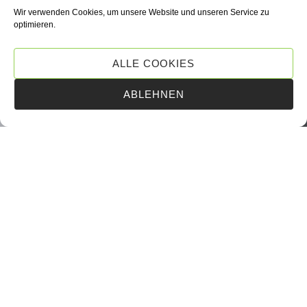
Wir verwenden Cookies, um unsere Website und unseren Service zu
optimieren.
ALLE COOKIES
ABLEHNEN
BRILLEN
Brillenmodelle können passend zum Typ, Stil und der
Persönlichkeit ausgewählt werden. Sie testen die
verschiedenen Modelle und finden das Stück mit
dem Sie sich rundum wohl fühlen.