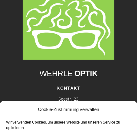
Back
To
Top
WEHRLE
OPTIK
KONTAKT
Seestr. 23
78315 Radolfzell
Cookie-Zustimmung verwalten
07732 / 9594648
mail@wehrle-optik.de
Wir verwenden Cookies, um unsere Website und unseren Service zu
optimieren.
Zu den Öffnungszeiten