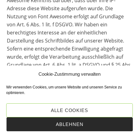
Awesome Kenntnis darüber, dass über Ihre IP-
Adresse diese Website aufgerufen wurde. Die
Nutzung von Font Awesome erfolgt auf Grundlage
von Art. 6 Abs. 1 lit. f DSGVO. Wir haben ein
berechtigtes Interesse an der einheitlichen
Darstellung des Schriftbildes auf unserer Website.
Sofern eine entsprechende Einwilligung abgefragt
wurde, erfolgt die Verarbeitung ausschließlich auf
Grundlage von Art. 6 Abs. 1 lit. a DSGVO und § 25 Abs.
1 TTDSG, soweit die Einwilligung die Speicherung von
Cookie-Zustimmung verwalten
Cookies oder den Zugriff auf Informationen im
Wir verwenden Cookies, um unsere Website und unseren Service zu
Endgerät des Nutzers (z. B. Device-Fingerprinting) im
optimieren.
Sinne des TTDSG umfasst. Die Einwilligung ist
jederzeit widerrufbar.
ALLE COOKIES
Wenn Ihr Browser Font Awesome nicht unterstützt,
ABLEHNEN
wird eine Standardschrift von Ihrem Computer
genutzt.